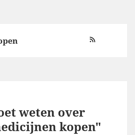
kopen
RSS
oet weten over
medicijnen kopen"