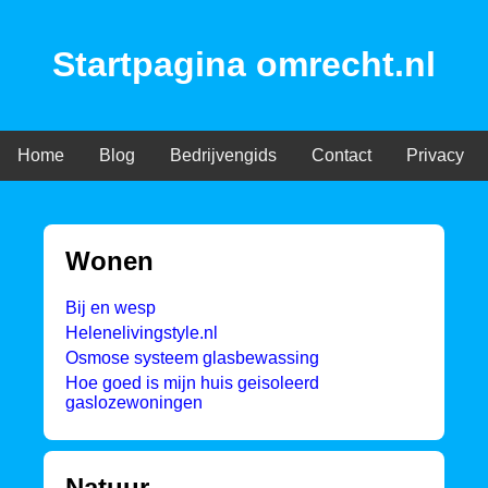
Startpagina omrecht.nl
Home
Blog
Bedrijvengids
Contact
Privacy
Wonen
Bij en wesp
Helenelivingstyle.nl
Osmose systeem glasbewassing
Hoe goed is mijn huis geisoleerd
gaslozewoningen
Natuur