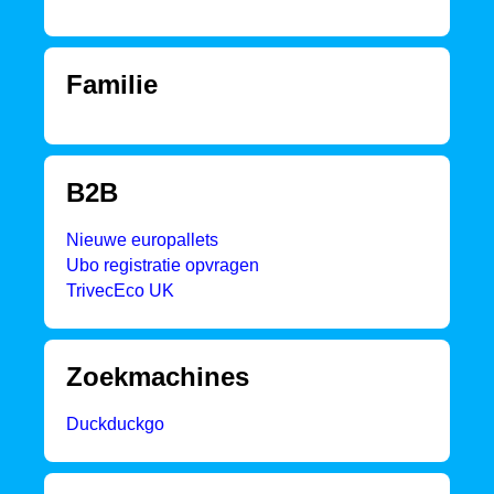
Familie
B2B
Nieuwe europallets
Ubo registratie opvragen
TrivecEco UK
Zoekmachines
Duckduckgo