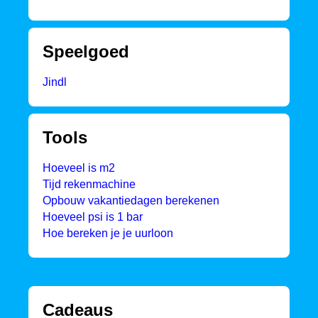
Speelgoed
Jindl
Tools
Hoeveel is m2
Tijd rekenmachine
Opbouw vakantiedagen berekenen
Hoeveel psi is 1 bar
Hoe bereken je je uurloon
Cadeaus