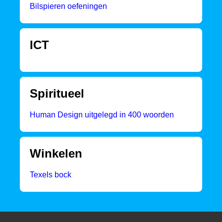
Bilspieren oefeningen
ICT
Spiritueel
Human Design uitgelegd in 400 woorden
Winkelen
Texels bock